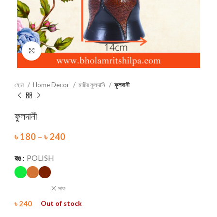
Click to enlarge
হোম
Home Decor
মাটির ফুলদানি
ফুলদানী
ফুলদানী
৳
180
–
৳
240
রঙ
POLISH
সাফ
৳
240
Out of stock