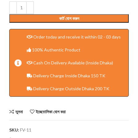
কার্ট যোগ করুন
Order today and receive it within 02 - 03 days
100% Authentic Product
Cash On Delivery Available (Inside Dhaka)
Delivery Charge Inside Dhaka 150 TK
Delivery Charge Outside Dhaka 200 TK
তুলনা
ইচ্ছেতালিকা যোগ করা
SKU:
FV-11