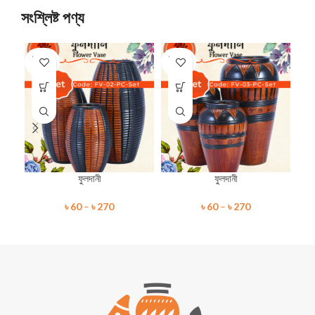
সংশ্লিষ্ট পণ্য
SOLD
SOLD
SO
OUT
OUT
O
ফুলদানী
ফুলদানী
৳
60
–
৳
270
৳
60
–
৳
270