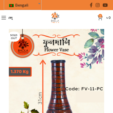
Bengali
0
মেনু
৳
0
SOLD
OUT