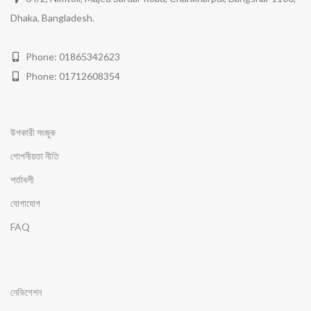
Dhaka, Bangladesh.
Phone: 01865342623
Phone: 01712608354
উপকারী সংজুক
গোপনীয়তা নীতি
শর্তাবলী
যোগাযোগ
FAQ
নেভিগেশন