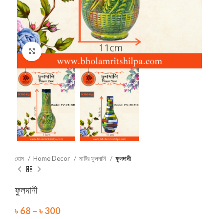
Click to enlarge
হোম
Home Decor
মাটির ফুলদানি
ফুলদানী
ফুলদানী
৳
68
–
৳
300