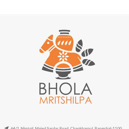
64/2, Nimtoli, Majed Sardar Road, Chankharpul, Bangshal-1100,