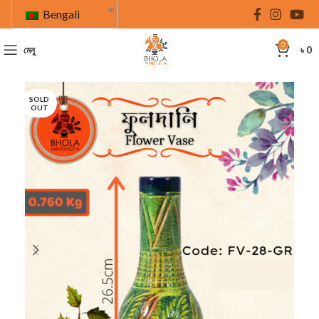
Bengali
0
মেনু
৳
0
SOLD
OUT