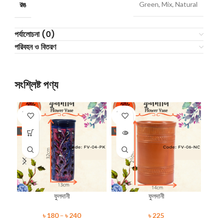
রঙ
Green, Mix, Natural
পর্যালোচনা (0)
পরিবহন ও বিতরণ
সংশ্লিষ্ট পণ্য
SOLD
SOLD
SO
OUT
OUT
O
ফুলদানী
ফুলদানী
৳
180
–
৳
240
৳
225