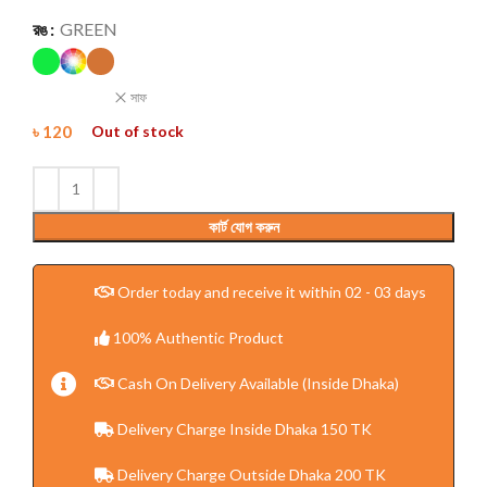
রঙ
GREEN
সাফ
৳
120
Out of stock
কার্ট যোগ করুন
Order today and receive it within 02 - 03 days
100% Authentic Product
Cash On Delivery Available (Inside Dhaka)
Delivery Charge Inside Dhaka 150 TK
Delivery Charge Outside Dhaka 200 TK