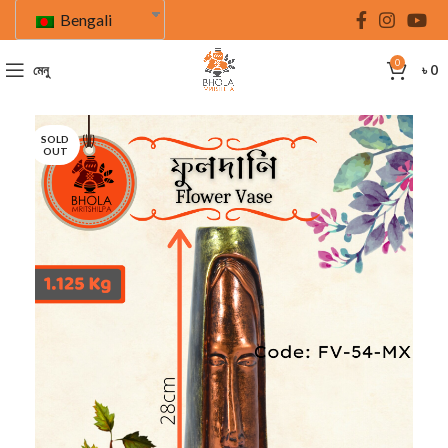
Bengali
0
মেনু
৳
0
SOLD
OUT