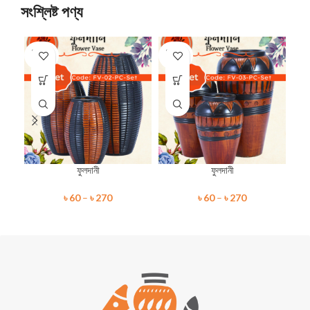
সংশ্লিষ্ট পণ্য
SOLD
SOLD
SO
OUT
OUT
O
ফুলদানী
ফুলদানী
৳
60
–
৳
270
৳
60
–
৳
270