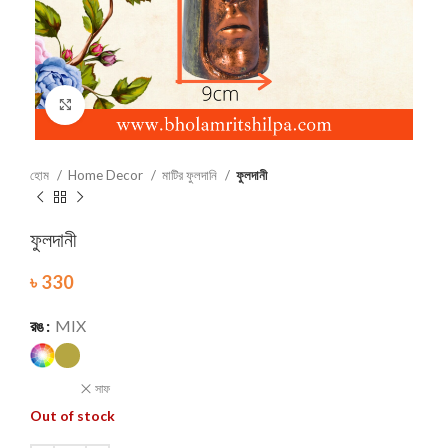
Click to enlarge
হোম
Home Decor
মাটির ফুলদানি
ফুলদানী
ফুলদানী
৳
330
রঙ
MIX
সাফ
Out of stock